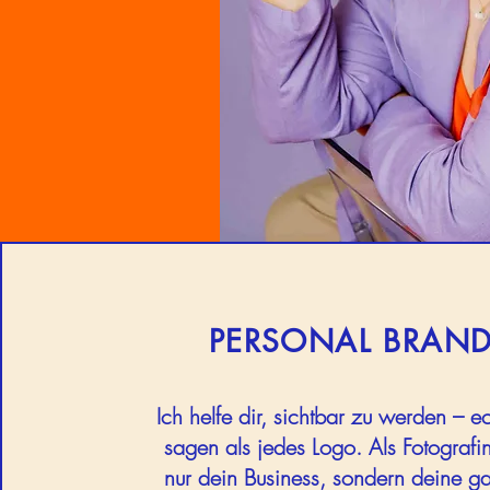
PERSONAL BRAND
Ich helfe dir, sichtbar zu werden – e
sagen als jedes Logo. Als Fotografin
nur dein Business, sondern deine ga