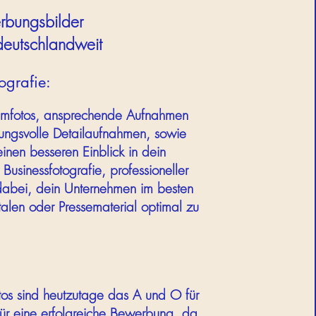
erbungsbilder
eutschlandweit
ografie:
Teamfotos, ansprechende Aufnahmen
ungsvolle Detailaufnahmen, sowie
nen besseren Einblick in dein
usinessfotografie, professioneller
h dabei, dein Unternehmen im besten
talen oder Pressematerial optimal zu
tos sind heutzutage das A und O für
für eine erfolgreiche Bewerbung, da