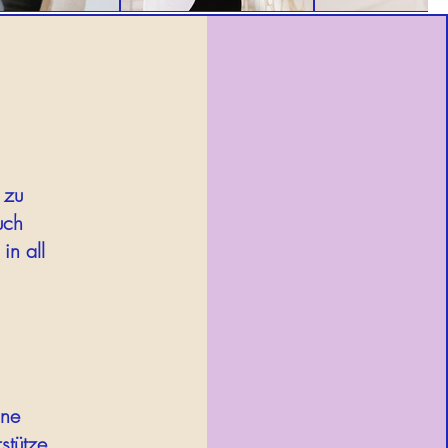
 zu
uch
in all
ine
stütze