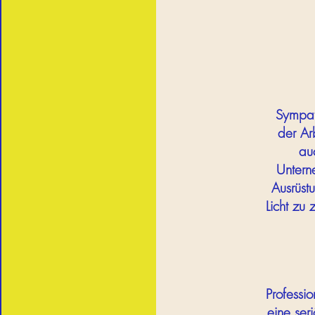
Sympat
der Ar
au
Unterne
Ausrüst
Licht zu
Professi
eine ser