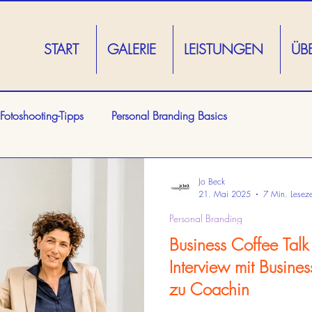
START
GALERIE
LEISTUNGEN
ÜB
Fotoshooting-Tipps
Personal Branding Basics
Jo Beck
21. Mai 2025
7 Min. Leseze
Personal Branding
Business Coffee Talk
Interview mit Busine
zu Coachin