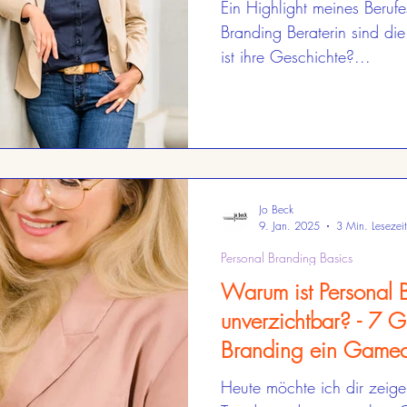
Ein Highlight meines Berufe
Branding Beraterin sind 
ist ihre Geschichte?...
Jo Beck
9. Jan. 2025
3 Min. Lesezeit
Personal Branding Basics
Warum ist Personal B
unverzichtbar? - 7 
Branding ein Gamech
sein kann
Heute möchte ich dir zeig