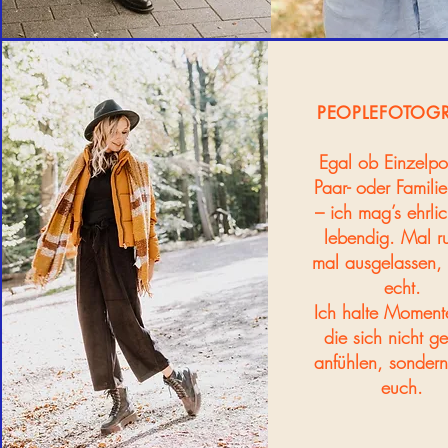
PEOPLEFOTOGR
Egal ob Einzelpor
Paar- oder Familie
– ich mag’s ehrli
lebendig. Mal r
mal ausgelassen,
echt.
Ich halte Momente
die sich nicht ges
anfühlen, sonder
euch.