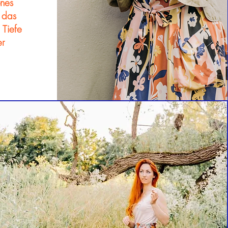
önes
, das
 Tiefe
er