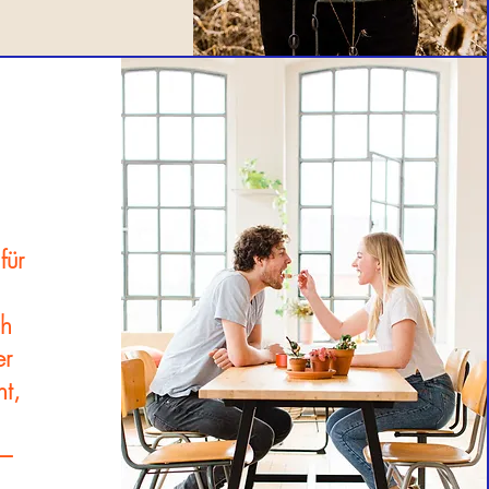
für
ch
er
ht,
 –