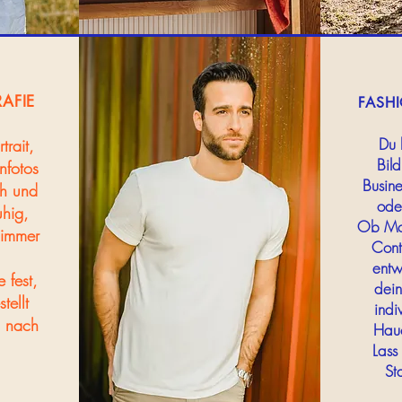
AFIE
FASH
Du 
trait,
Bild
nfotos
Busin
ch und
ode
uhig,
Ob Mod
 immer
Cont
entw
 fest,
dein
tellt
indi
n nach
Hauc
Lass 
St