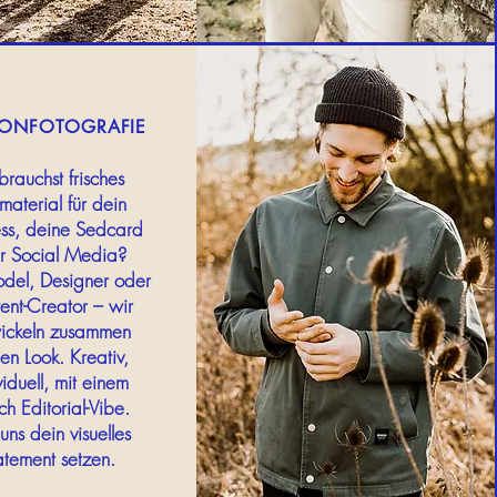
IONFOTOGRAFIE
brauchst frisches
material für dein
ess, deine Sedcard
r Social Media?
el, Designer oder
ent-Creator – wir
ickeln zusammen
en Look. Kreativ,
viduell, mit einem
h Editorial-Vibe.
uns dein visuelles
atement setzen.