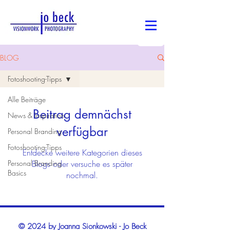
BLOG
Fotoshooting-Tipps
Alle Beiträge
Beitrag demnächst
News & Inspiration
verfügbar
Personal Branding
Fotoshooting-Tipps
Entdecke weitere Kategorien dieses
Personal Branding
Blogs oder versuche es später
Basics
nochmal.
© 2024 by Joanna Sionkowski - Jo Beck