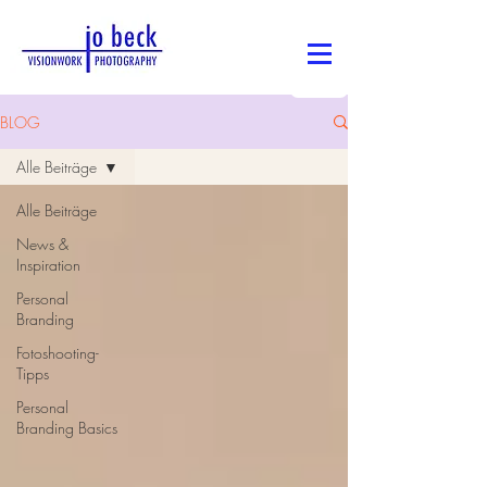
BLOG
Alle Beiträge
Alle Beiträge
News &
Inspiration
Personal
Branding
Fotoshooting-
Tipps
Personal
Branding Basics